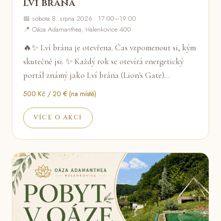
Lví brána
📅 sobota 8. srpna 2026 · 17:00–19:00
📍 Oáza Adamanthea, Halenkovice 400
🔥✨ Lví brána je otevřena. Čas vzpomenout si, kým
skutečně jsi. ✨ Každý rok se otevírá energetický
portál známý jako Lví brána (Lion's Gate)…
500 Kč / 20 € (na místě)
VÍCE O AKCI