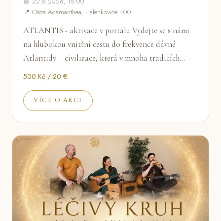
📅 22.8.2026, 15:00
📍 Oáza Adamanthea, Halenkovice 400
ATLANTIS - aktivace v portálu Vydejte se s námi
na hlubokou vnitřní cestu do frekvence dávné
Atlantidy – civilizace, která v mnoha tradicích…
500 Kč / 20 €
VÍCE O AKCI