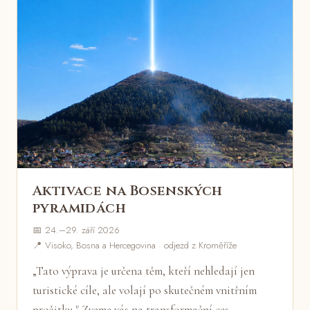
Aktivace na Bosenských
pyramidách
📅 24.–29. září 2026
📍 Visoko, Bosna a Hercegovina · odjezd z Kroměříže
„Tato výprava je určena těm, kteří nehledají jen
turistické cíle, ale volají po skutečném vnitřním
prožitku." Zveme vás na transformační ces…