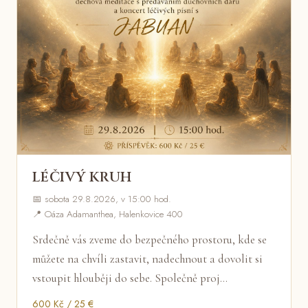
LÉČIVÝ KRUH
📅 sobota 29.8.2026, v 15:00 hod.
📍 Oáza Adamanthea, Halenkovice 400
Srdečně vás zveme do bezpečného prostoru, kde se
můžete na chvíli zastavit, nadechnout a dovolit si
vstoupit hlouběji do sebe. Společně proj…
600 Kč / 25 €