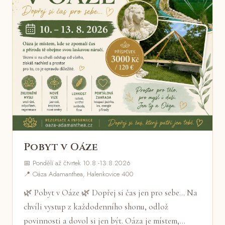
Pobyt v Oáze
📅 Pondělí až čtvrtek 10.8.-13.8.2026
📍 Oáza Adamanthea, Halenkovice 400
🌿 Pobyt v Oáze 🌿 Dopřej si čas jen pro sebe... Na
chvíli vystup z každodenního shonu, odlož
povinnosti a dovol si jen být. Oáza je místem,…