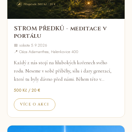
STROM PŘEDKŮ - meditace v
portálu
📅 sobota 5.9.2026
📍 Oáza Adamanthea, Halenkovice 400
Každý z nás stojí na hlubokých kořenech svého
rodu. Neseme v sobě příběhy, sílu i dary generací,
které tu byly dávno před námi. Během této v…
500 Kč / 20 €
VÍCE O AKCI