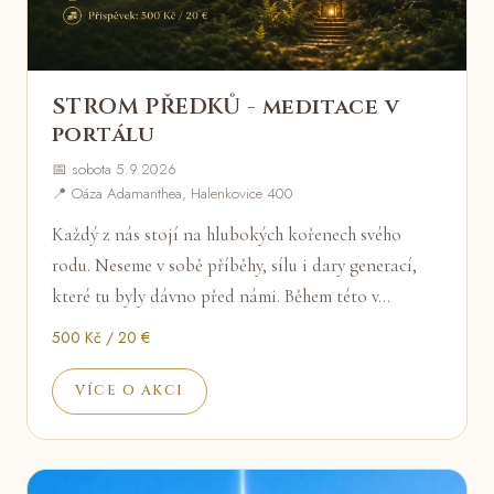
STROM PŘEDKŮ - meditace v
portálu
📅 sobota 5.9.2026
📍 Oáza Adamanthea, Halenkovice 400
Každý z nás stojí na hlubokých kořenech svého
rodu. Neseme v sobě příběhy, sílu i dary generací,
které tu byly dávno před námi. Během této v…
500 Kč / 20 €
VÍCE O AKCI