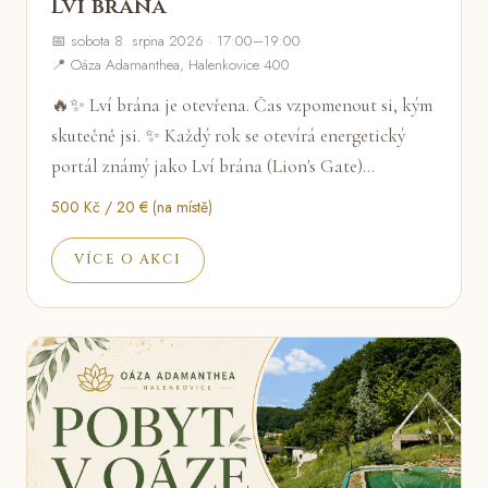
Lví brána
📅 sobota 8. srpna 2026 · 17:00–19:00
📍 Oáza Adamanthea, Halenkovice 400
🔥✨ Lví brána je otevřena. Čas vzpomenout si, kým
skutečně jsi. ✨ Každý rok se otevírá energetický
portál známý jako Lví brána (Lion's Gate)…
500 Kč / 20 € (na místě)
VÍCE O AKCI