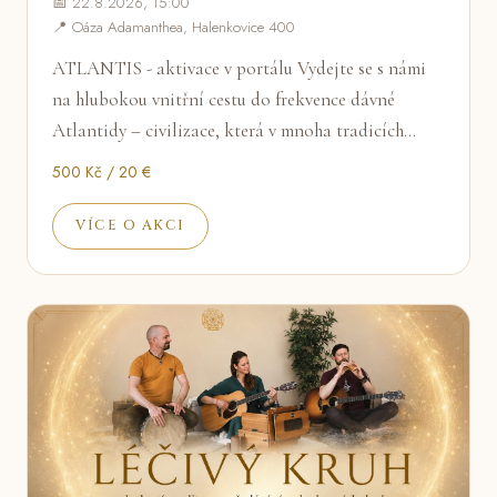
📅 22.8.2026, 15:00
📍 Oáza Adamanthea, Halenkovice 400
ATLANTIS - aktivace v portálu Vydejte se s námi
na hlubokou vnitřní cestu do frekvence dávné
Atlantidy – civilizace, která v mnoha tradicích…
500 Kč / 20 €
VÍCE O AKCI