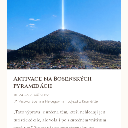
Aktivace na Bosenských
pyramidách
📅 24.–29. září 2026
📍 Visoko, Bosna a Hercegovina · odjezd z Kroměříže
„Tato výprava je určena těm, kteří nehledají jen
turistické cíle, ale volají po skutečném vnitřním
prožitku." Zveme vás na transformační ces…