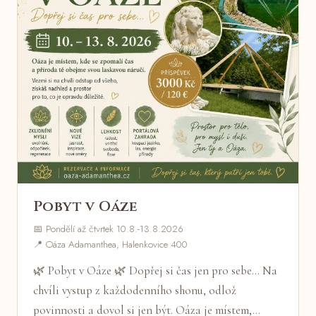
Pobyt v Oáze
📅 Pondělí až čtvrtek 10.8.-13.8.2026
📍 Oáza Adamanthea, Halenkovice 400
🌿 Pobyt v Oáze 🌿 Dopřej si čas jen pro sebe... Na
chvíli vystup z každodenního shonu, odlož
povinnosti a dovol si jen být. Oáza je místem,…