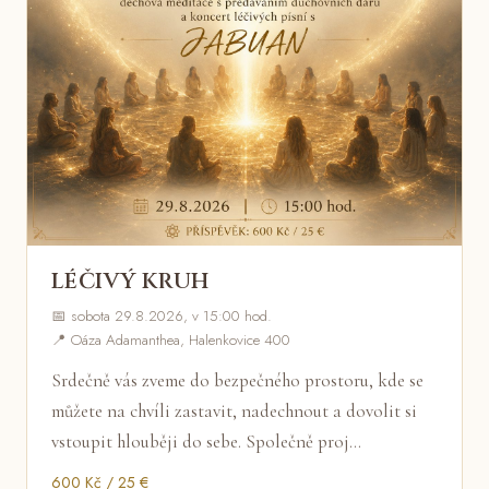
LÉČIVÝ KRUH
📅 sobota 29.8.2026, v 15:00 hod.
📍 Oáza Adamanthea, Halenkovice 400
Srdečně vás zveme do bezpečného prostoru, kde se
můžete na chvíli zastavit, nadechnout a dovolit si
vstoupit hlouběji do sebe. Společně proj…
600 Kč / 25 €