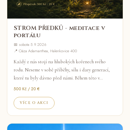
STROM PŘEDKŮ - meditace v
portálu
📅 sobota 5.9.2026
📍 Oáza Adamanthea, Halenkovice 400
Každý z nás stojí na hlubokých kořenech svého
rodu. Neseme v sobě příběhy, sílu i dary generací,
které tu byly dávno před námi. Během této v…
500 Kč / 20 €
VÍCE O AKCI