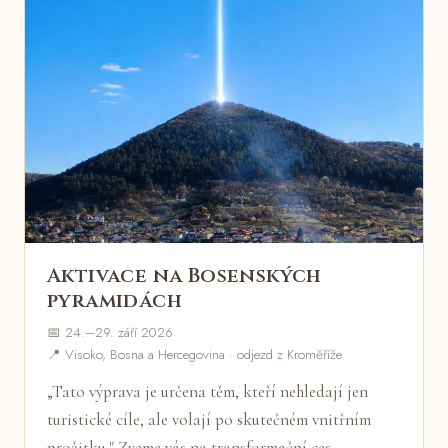
Aktivace na Bosenských
pyramidách
📅 24.–29. září 2026
📍 Visoko, Bosna a Hercegovina · odjezd z Kroměříže
„Tato výprava je určena těm, kteří nehledají jen
turistické cíle, ale volají po skutečném vnitřním
prožitku." Zveme vás na transformační ces…