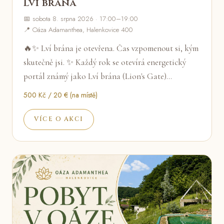
Lví brána
📅 sobota 8. srpna 2026 · 17:00–19:00
📍 Oáza Adamanthea, Halenkovice 400
🔥✨ Lví brána je otevřena. Čas vzpomenout si, kým
skutečně jsi. ✨ Každý rok se otevírá energetický
portál známý jako Lví brána (Lion's Gate)…
500 Kč / 20 € (na místě)
VÍCE O AKCI