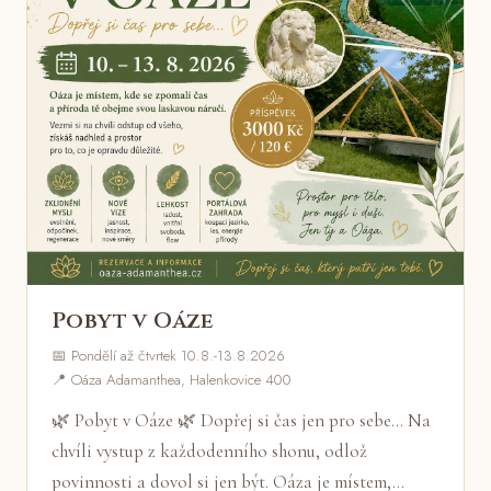
Pobyt v Oáze
📅 Pondělí až čtvrtek 10.8.-13.8.2026
📍 Oáza Adamanthea, Halenkovice 400
🌿 Pobyt v Oáze 🌿 Dopřej si čas jen pro sebe... Na
chvíli vystup z každodenního shonu, odlož
povinnosti a dovol si jen být. Oáza je místem,…