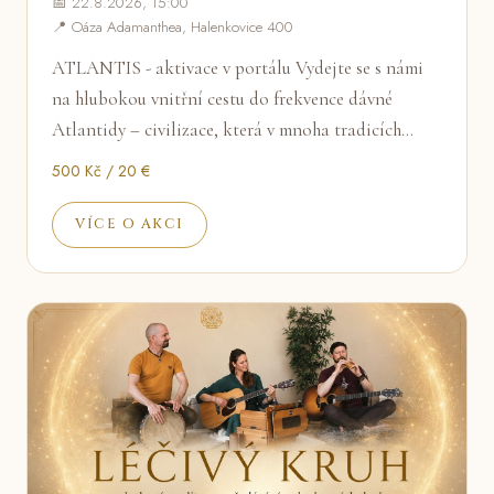
📅 22.8.2026, 15:00
📍 Oáza Adamanthea, Halenkovice 400
ATLANTIS - aktivace v portálu Vydejte se s námi
na hlubokou vnitřní cestu do frekvence dávné
Atlantidy – civilizace, která v mnoha tradicích…
500 Kč / 20 €
VÍCE O AKCI