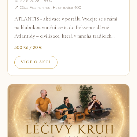
📅 22.8.2026, 15:00
📍 Oáza Adamanthea, Halenkovice 400
ATLANTIS - aktivace v portálu Vydejte se s námi
na hlubokou vnitřní cestu do frekvence dávné
Atlantidy – civilizace, která v mnoha tradicích…
500 Kč / 20 €
VÍCE O AKCI