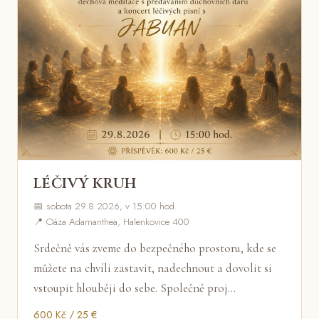
LÉČIVÝ KRUH
📅 sobota 29.8.2026, v 15:00 hod.
📍 Oáza Adamanthea, Halenkovice 400
Srdečně vás zveme do bezpečného prostoru, kde se
můžete na chvíli zastavit, nadechnout a dovolit si
vstoupit hlouběji do sebe. Společně proj…
600 Kč / 25 €