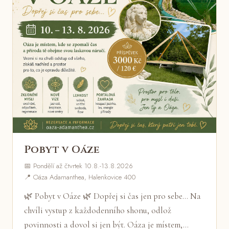
Pobyt v Oáze
📅 Pondělí až čtvrtek 10.8.-13.8.2026
📍 Oáza Adamanthea, Halenkovice 400
🌿 Pobyt v Oáze 🌿 Dopřej si čas jen pro sebe... Na
chvíli vystup z každodenního shonu, odlož
povinnosti a dovol si jen být. Oáza je místem,…