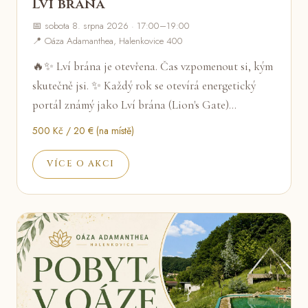
Lví brána
📅 sobota 8. srpna 2026 · 17:00–19:00
📍 Oáza Adamanthea, Halenkovice 400
🔥✨ Lví brána je otevřena. Čas vzpomenout si, kým
skutečně jsi. ✨ Každý rok se otevírá energetický
portál známý jako Lví brána (Lion's Gate)…
500 Kč / 20 € (na místě)
VÍCE O AKCI