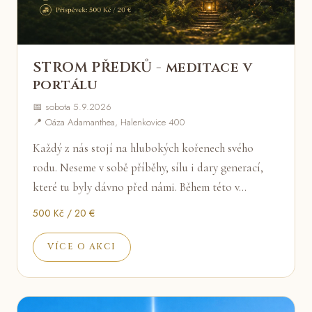
STROM PŘEDKŮ - meditace v
portálu
📅 sobota 5.9.2026
📍 Oáza Adamanthea, Halenkovice 400
Každý z nás stojí na hlubokých kořenech svého
rodu. Neseme v sobě příběhy, sílu i dary generací,
které tu byly dávno před námi. Během této v…
500 Kč / 20 €
VÍCE O AKCI