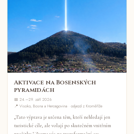
Aktivace na Bosenských
pyramidách
📅 24.–29. září 2026
📍 Visoko, Bosna a Hercegovina · odjezd z Kroměříže
„Tato výprava je určena těm, kteří nehledají jen
turistické cíle, ale volají po skutečném vnitřním
prožitku." Zveme vás na transformační ces…