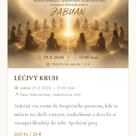
LÉČIVÝ KRUH
📅 sobota 29.8.2026, v 15:00 hod.
📍 Oáza Adamanthea, Halenkovice 400
Srdečně vás zveme do bezpečného prostoru, kde se
můžete na chvíli zastavit, nadechnout a dovolit si
vstoupit hlouběji do sebe. Společně proj…
600 Kč / 25 €