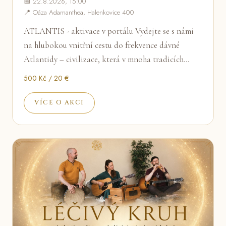
📅 22.8.2026, 15:00
📍 Oáza Adamanthea, Halenkovice 400
ATLANTIS - aktivace v portálu Vydejte se s námi
na hlubokou vnitřní cestu do frekvence dávné
Atlantidy – civilizace, která v mnoha tradicích…
500 Kč / 20 €
VÍCE O AKCI