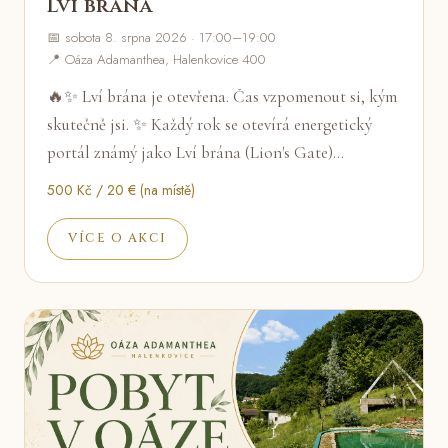
Lví brána
📅 sobota 8. srpna 2026 · 17:00–19:00
📍 Oáza Adamanthea, Halenkovice 400
🔥✨ Lví brána je otevřena. Čas vzpomenout si, kým
skutečně jsi. ✨ Každý rok se otevírá energetický
portál známý jako Lví brána (Lion's Gate)…
500 Kč / 20 € (na místě)
VÍCE O AKCI