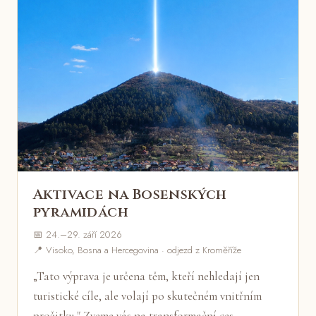
Aktivace na Bosenských
pyramidách
📅 24.–29. září 2026
📍 Visoko, Bosna a Hercegovina · odjezd z Kroměříže
„Tato výprava je určena těm, kteří nehledají jen
turistické cíle, ale volají po skutečném vnitřním
prožitku." Zveme vás na transformační ces…