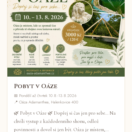
Pobyt v Oáze
📅 Pondělí až čtvrtek 10.8.-13.8.2026
📍 Oáza Adamanthea, Halenkovice 400
🌿 Pobyt v Oáze 🌿 Dopřej si čas jen pro sebe... Na
chvíli vystup z každodenního shonu, odlož
povinnosti a dovol si jen být. Oáza je místem,…