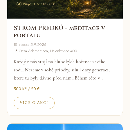
STROM PŘEDKŮ - meditace v
portálu
📅 sobota 5.9.2026
📍 Oáza Adamanthea, Halenkovice 400
Každý z nás stojí na hlubokých kořenech svého
rodu. Neseme v sobě příběhy, sílu i dary generací,
které tu byly dávno před námi. Během této v…
500 Kč / 20 €
VÍCE O AKCI