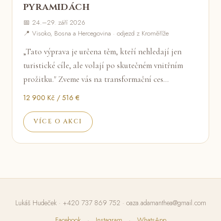
pyramidách
📅 24.–29. září 2026
📍 Visoko, Bosna a Hercegovina · odjezd z Kroměříže
„Tato výprava je určena těm, kteří nehledají jen
turistické cíle, ale volají po skutečném vnitřním
prožitku." Zveme vás na transformační ces…
12 900 Kč / 516 €
VÍCE O AKCI
Lukáš Hudeček ·
+420 737 869 752
·
oaza.adamanthea@gmail.com
Facebook
·
Instagram
·
WhatsApp