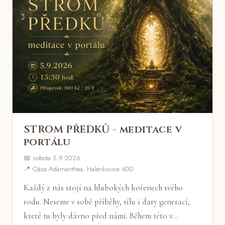
STROM PŘEDKŮ - meditace v
portálu
📅 sobota 5.9.2026
📍 Oáza Adamanthea, Halenkovice 400
Každý z nás stojí na hlubokých kořenech svého
rodu. Neseme v sobě příběhy, sílu i dary generací,
které tu byly dávno před námi. Během této v…