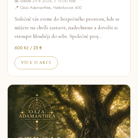
📅 sobota 29.8.2026, v 15:00 hod.
📍 Oáza Adamanthea, Halenkovice 400
Srdečně vás zveme do bezpečného prostoru, kde se
můžete na chvíli zastavit, nadechnout a dovolit si
vstoupit hlouběji do sebe. Společně proj…
600 Kč / 25 €
VÍCE O AKCI