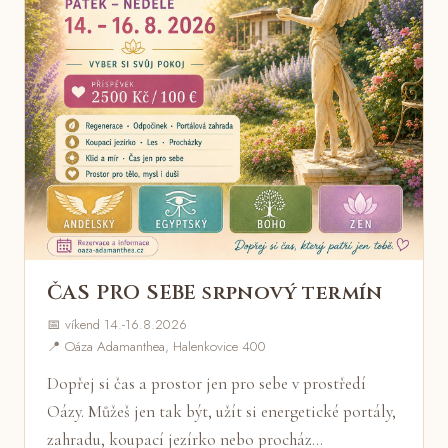
ČAS PRO SEBE srpnový termín
📅 víkend 14.-16.8.2026
📍 Oáza Adamanthea, Halenkovice 400
Dopřej si čas a prostor jen pro sebe v prostředí
Oázy. Můžeš jen tak být, užít si energetické portály,
zahradu, koupací jezírko nebo procház…