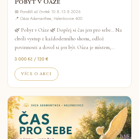
Pobyt v Oáze
📅 Pondělí až čtvrtek 10.8.-13.8.2026
📍 Oáza Adamanthea, Halenkovice 400
🌿 Pobyt v Oáze 🌿 Dopřej si čas jen pro sebe... Na
chvíli vystup z každodenního shonu, odlož
povinnosti a dovol si jen být. Oáza je místem,…
3 000 Kč / 120 €
VÍCE O AKCI