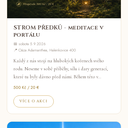
STROM PŘEDKŮ - meditace v
portálu
📅 sobota 5.9.2026
📍 Oáza Adamanthea, Halenkovice 400
Každý z nás stojí na hlubokých kořenech svého
rodu. Neseme v sobě příběhy, sílu i dary generací,
které tu byly dávno před námi. Během této v…
500 Kč / 20 €
VÍCE O AKCI