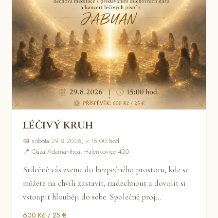
LÉČIVÝ KRUH
📅 sobota 29.8.2026, v 15:00 hod.
📍 Oáza Adamanthea, Halenkovice 400
Srdečně vás zveme do bezpečného prostoru, kde se
můžete na chvíli zastavit, nadechnout a dovolit si
vstoupit hlouběji do sebe. Společně proj…
600 Kč / 25 €