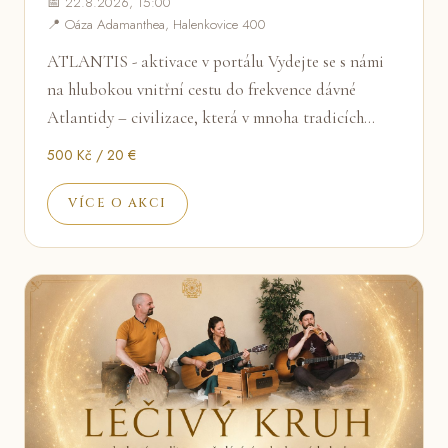
📅 22.8.2026, 15:00
📍 Oáza Adamanthea, Halenkovice 400
ATLANTIS - aktivace v portálu Vydejte se s námi
na hlubokou vnitřní cestu do frekvence dávné
Atlantidy – civilizace, která v mnoha tradicích…
500 Kč / 20 €
VÍCE O AKCI