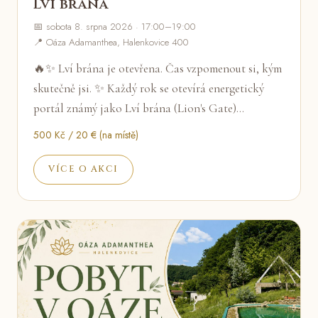
Lví brána
📅 sobota 8. srpna 2026 · 17:00–19:00
📍 Oáza Adamanthea, Halenkovice 400
🔥✨ Lví brána je otevřena. Čas vzpomenout si, kým
skutečně jsi. ✨ Každý rok se otevírá energetický
portál známý jako Lví brána (Lion's Gate)…
500 Kč / 20 € (na místě)
VÍCE O AKCI