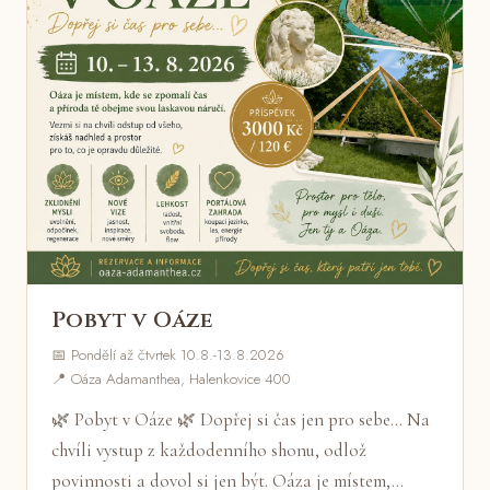
Pobyt v Oáze
📅 Pondělí až čtvrtek 10.8.-13.8.2026
📍 Oáza Adamanthea, Halenkovice 400
🌿 Pobyt v Oáze 🌿 Dopřej si čas jen pro sebe... Na
chvíli vystup z každodenního shonu, odlož
povinnosti a dovol si jen být. Oáza je místem,…