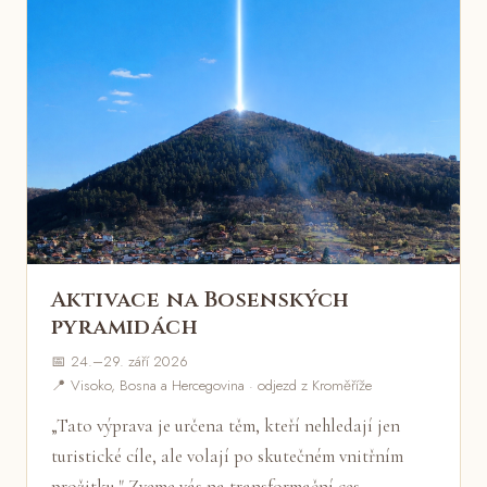
Aktivace na Bosenských
pyramidách
📅 24.–29. září 2026
📍 Visoko, Bosna a Hercegovina · odjezd z Kroměříže
„Tato výprava je určena těm, kteří nehledají jen
turistické cíle, ale volají po skutečném vnitřním
prožitku." Zveme vás na transformační ces…