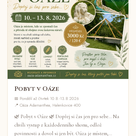
Pobyt v Oáze
📅 Pondělí až čtvrtek 10.8.-13.8.2026
📍 Oáza Adamanthea, Halenkovice 400
🌿 Pobyt v Oáze 🌿 Dopřej si čas jen pro sebe... Na
chvíli vystup z každodenního shonu, odlož
povinnosti a dovol si jen být. Oáza je místem,…