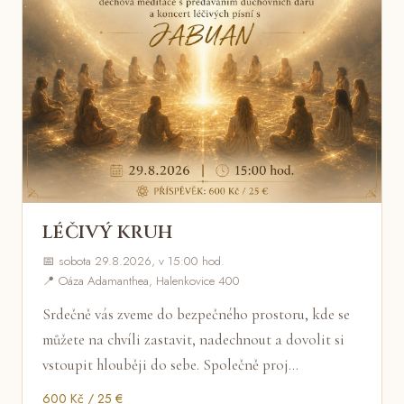
LÉČIVÝ KRUH
📅 sobota 29.8.2026, v 15:00 hod.
📍 Oáza Adamanthea, Halenkovice 400
Srdečně vás zveme do bezpečného prostoru, kde se
můžete na chvíli zastavit, nadechnout a dovolit si
vstoupit hlouběji do sebe. Společně proj…
600 Kč / 25 €