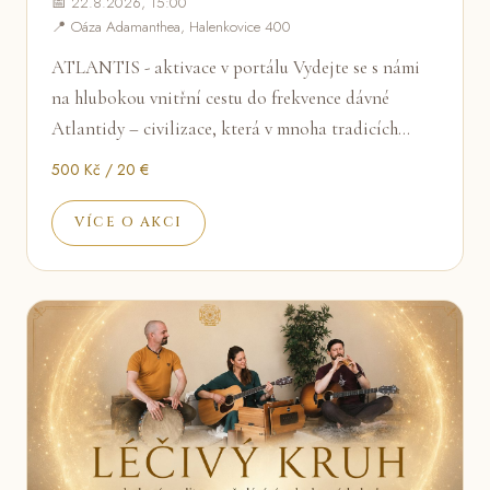
📅 22.8.2026, 15:00
📍 Oáza Adamanthea, Halenkovice 400
ATLANTIS - aktivace v portálu Vydejte se s námi
na hlubokou vnitřní cestu do frekvence dávné
Atlantidy – civilizace, která v mnoha tradicích…
500 Kč / 20 €
VÍCE O AKCI