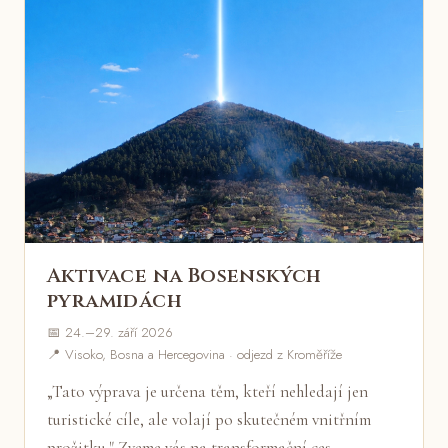
Aktivace na Bosenských
pyramidách
📅 24.–29. září 2026
📍 Visoko, Bosna a Hercegovina · odjezd z Kroměříže
„Tato výprava je určena těm, kteří nehledají jen
turistické cíle, ale volají po skutečném vnitřním
prožitku." Zveme vás na transformační ces…