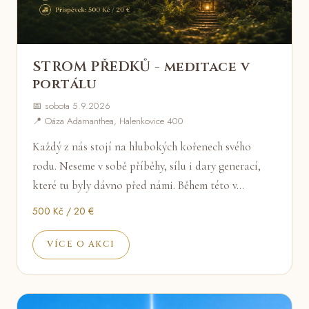
STROM PŘEDKŮ - meditace v
portálu
📅 sobota 5.9.2026
📍 Oáza Adamanthea, Halenkovice 400
Každý z nás stojí na hlubokých kořenech svého
rodu. Neseme v sobě příběhy, sílu i dary generací,
které tu byly dávno před námi. Během této v…
500 Kč / 20 €
VÍCE O AKCI