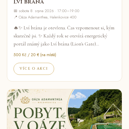
Lví brána
📅 sobota 8. srpna 2026 · 17:00–19:00
📍 Oáza Adamanthea, Halenkovice 400
🔥✨ Lví brána je otevřena. Čas vzpomenout si, kým
skutečně jsi. ✨ Každý rok se otevírá energetický
portál známý jako Lví brána (Lion's Gate)…
500 Kč / 20 € (na místě)
VÍCE O AKCI