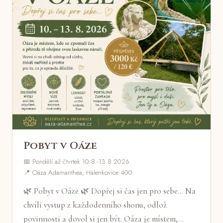
Pobyt v Oáze
📅 Pondělí až čtvrtek 10.8.-13.8.2026
📍 Oáza Adamanthea, Halenkovice 400
🌿 Pobyt v Oáze 🌿 Dopřej si čas jen pro sebe... Na
chvíli vystup z každodenního shonu, odlož
povinnosti a dovol si jen být. Oáza je místem,…