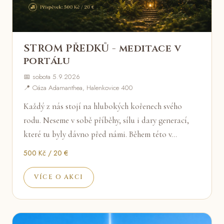
STROM PŘEDKŮ - meditace v
portálu
📅 sobota 5.9.2026
📍 Oáza Adamanthea, Halenkovice 400
Každý z nás stojí na hlubokých kořenech svého
rodu. Neseme v sobě příběhy, sílu i dary generací,
které tu byly dávno před námi. Během této v…
500 Kč / 20 €
VÍCE O AKCI