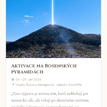
Aktivace na Bosenských
pyramidách
📅 24.–29. září 2026
📍 Visoko, Bosna a Hercegovina · odjezd z Kroměříže
„Tato výprava je určena těm, kteří nehledají jen
turistické cíle, ale volají po skutečném vnitřním
prožitku." Zveme vás na transformační ces…