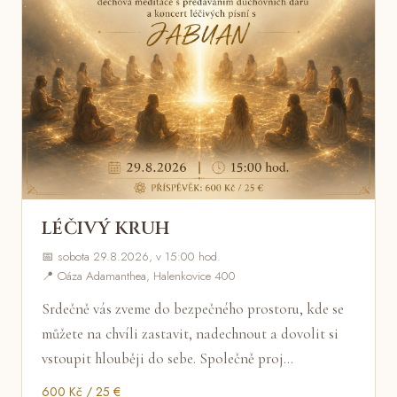
LÉČIVÝ KRUH
📅 sobota 29.8.2026, v 15:00 hod.
📍 Oáza Adamanthea, Halenkovice 400
Srdečně vás zveme do bezpečného prostoru, kde se
můžete na chvíli zastavit, nadechnout a dovolit si
vstoupit hlouběji do sebe. Společně proj…
600 Kč / 25 €