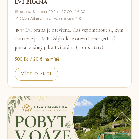
Lví brána
📅 sobota 8. srpna 2026 · 17:00–19:00
📍 Oáza Adamanthea, Halenkovice 400
🔥✨ Lví brána je otevřena. Čas vzpomenout si, kým
skutečně jsi. ✨ Každý rok se otevírá energetický
portál známý jako Lví brána (Lion's Gate)…
500 Kč / 20 € (na místě)
VÍCE O AKCI