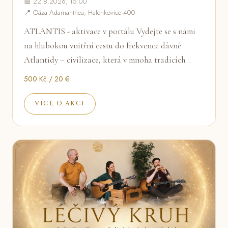
📅 22.8.2026, 15:00
📍 Oáza Adamanthea, Halenkovice 400
ATLANTIS - aktivace v portálu Vydejte se s námi
na hlubokou vnitřní cestu do frekvence dávné
Atlantidy – civilizace, která v mnoha tradicích…
500 Kč / 20 €
VÍCE O AKCI