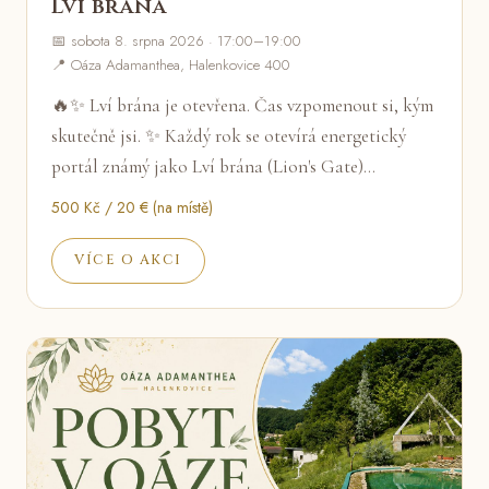
Lví brána
📅 sobota 8. srpna 2026 · 17:00–19:00
📍 Oáza Adamanthea, Halenkovice 400
🔥✨ Lví brána je otevřena. Čas vzpomenout si, kým
skutečně jsi. ✨ Každý rok se otevírá energetický
portál známý jako Lví brána (Lion's Gate)…
500 Kč / 20 € (na místě)
VÍCE O AKCI