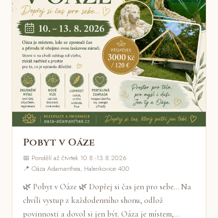
Pobyt v Oáze
📅 Pondělí až čtvrtek 10.8.-13.8.2026
📍 Oáza Adamanthea, Halenkovice 400
🌿 Pobyt v Oáze 🌿 Dopřej si čas jen pro sebe... Na
chvíli vystup z každodenního shonu, odlož
povinnosti a dovol si jen být. Oáza je místem,…