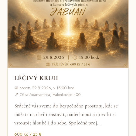
LÉČIVÝ KRUH
📅 sobota 29.8.2026, v 15:00 hod.
📍 Oáza Adamanthea, Halenkovice 400
Srdečně vás zveme do bezpečného prostoru, kde se
můžete na chvíli zastavit, nadechnout a dovolit si
vstoupit hlouběji do sebe. Společně proj…
600 Kč / 25 €