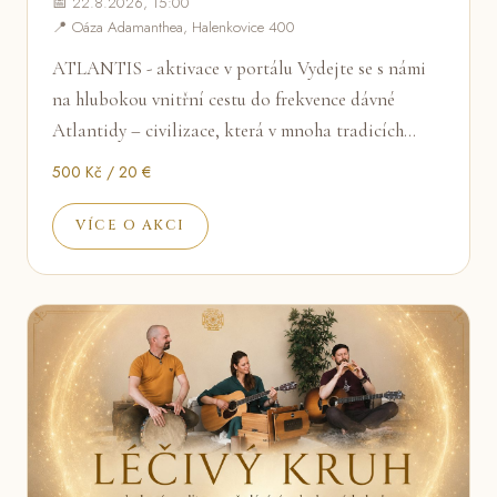
📅 22.8.2026, 15:00
📍 Oáza Adamanthea, Halenkovice 400
ATLANTIS - aktivace v portálu Vydejte se s námi
na hlubokou vnitřní cestu do frekvence dávné
Atlantidy – civilizace, která v mnoha tradicích…
500 Kč / 20 €
VÍCE O AKCI