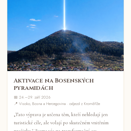
Aktivace na Bosenských
pyramidách
📅 24.–29. září 2026
📍 Visoko, Bosna a Hercegovina · odjezd z Kroměříže
„Tato výprava je určena těm, kteří nehledají jen
turistické cíle, ale volají po skutečném vnitřním
prožitku." Zveme vás na transformační ces…