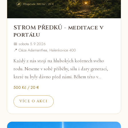
STROM PŘEDKŮ - meditace v
portálu
📅 sobota 5.9.2026
📍 Oáza Adamanthea, Halenkovice 400
Každý z nás stojí na hlubokých kořenech svého
rodu. Neseme v sobě příběhy, sílu i dary generací,
které tu byly dávno před námi. Během této v…
500 Kč / 20 €
VÍCE O AKCI