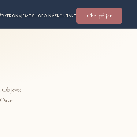
Chci přijet
ŽBY
PRONÁJEM
E-SHOP
O NÁS
KONTAKT
. Objevte
v Oáze