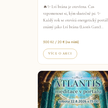
🔥✨ Lví brána je otevřena. Čas
vzpomenout si, kým skutečně jsi. ✨
Každý rok se otevírá energetický portál
známý jako Lví brána (Lion's Gate)…
500 Kč / 20 € (na místě)
VÍCE O AKCI