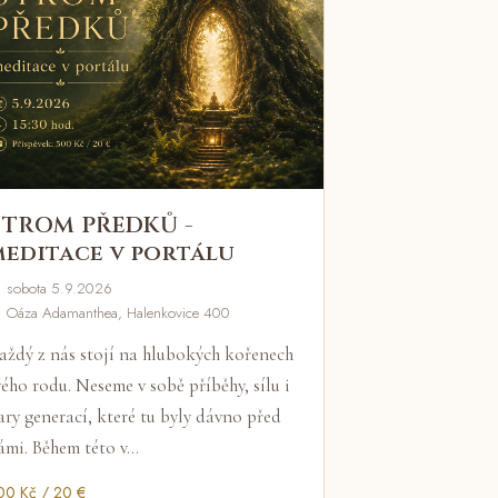
STROM PŘEDKŮ -
meditace v portálu
 sobota 5.9.2026
 Oáza Adamanthea, Halenkovice 400
aždý z nás stojí na hlubokých kořenech
vého rodu. Neseme v sobě příběhy, sílu i
ary generací, které tu byly dávno před
ámi. Během této v…
00 Kč / 20 €