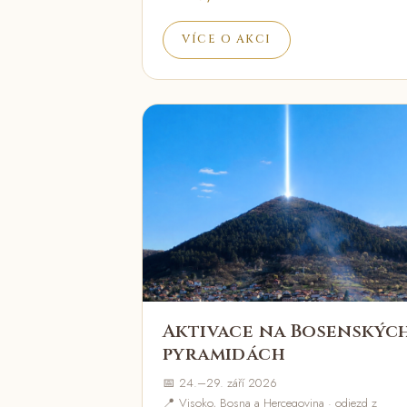
VÍCE O AKCI
Aktivace na Bosenskýc
pyramidách
📅 24.–29. září 2026
📍 Visoko, Bosna a Hercegovina · odjezd z