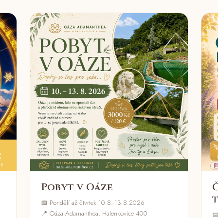
Pobyt v Oáze
📅 Pondělí až čtvrtek 10.8.-13.8.2026
📍 Oáza Adamanthea, Halenkovice 400
