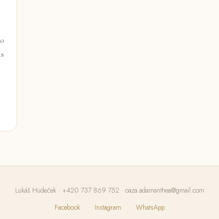
po
ás
Lukáš Hudeček ·
+420 737 869 752
·
oaza.adamanthea@gmail.com
Facebook
·
Instagram
·
WhatsApp