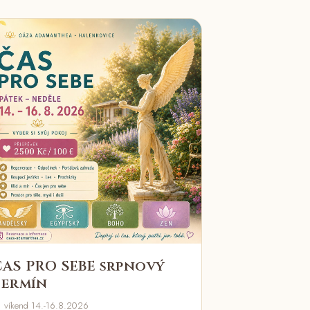
ČAS PRO SEBE srpnový
termín
 víkend 14.-16.8.2026