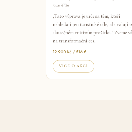
Kroměříže
„Tato výprava je určena těm, kteří
nehledají jen turistické cíle, ale volají 
skutečném vnitřním prožitku." Zveme v
na transformační ces…
12 900 Kč / 516 €
VÍCE O AKCI