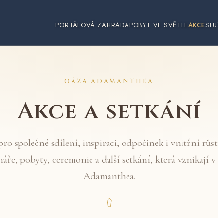
PORTÁLOVÁ ZAHRADA
POBYT VE SVĚTLE
AKCE
SLU
OÁZA ADAMANTHEA
Akce a setkání
pro společné sdílení, inspiraci, odpočinek i vnitřní růst
áře, pobyty, ceremonie a další setkání, která vznikají 
Adamanthea.