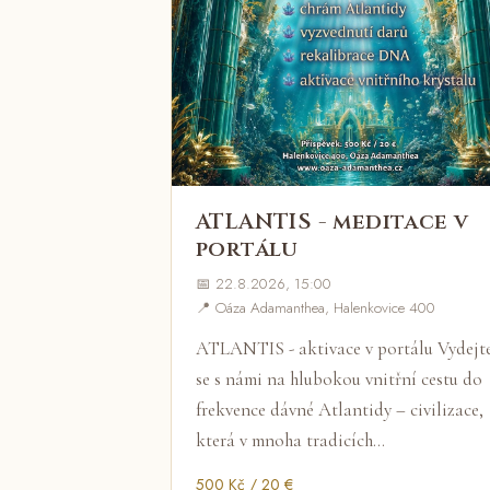
ATLANTIS - meditace v
portálu
📅 22.8.2026, 15:00
📍 Oáza Adamanthea, Halenkovice 400
ATLANTIS - aktivace v portálu Vydejt
se s námi na hlubokou vnitřní cestu do
frekvence dávné Atlantidy – civilizace,
která v mnoha tradicích…
500 Kč / 20 €