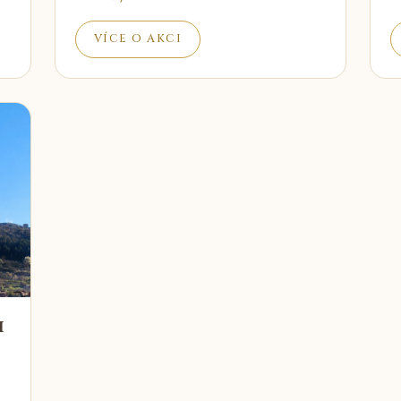
VÍCE O AKCI
h