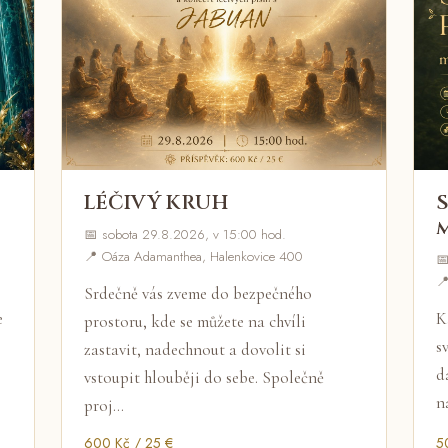
LÉČIVÝ KRUH
📅 sobota 29.8.2026, v 15:00 hod.
📍 Oáza Adamanthea, Halenkovice 400


Srdečně vás zveme do bezpečného
e
K
prostoru, kde se můžete na chvíli
s
zastavit, nadechnout a dovolit si
d
vstoupit hlouběji do sebe. Společně
n
proj…
600 Kč / 25 €
5