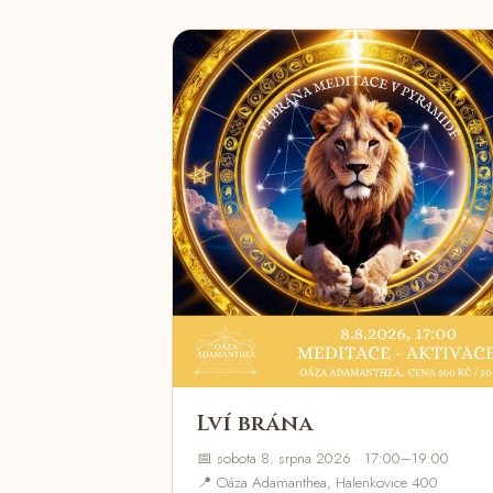
Lví brána
📅 sobota 8. srpna 2026 · 17:00–19:00
📍 Oáza Adamanthea, Halenkovice 400