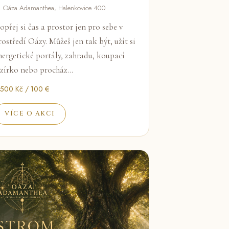
 Oáza Adamanthea, Halenkovice 400
opřej si čas a prostor jen pro sebe v
rostředí Oázy. Můžeš jen tak být, užít si
nergetické portály, zahradu, koupací
ezírko nebo procház…
 500 Kč / 100 €
VÍCE O AKCI