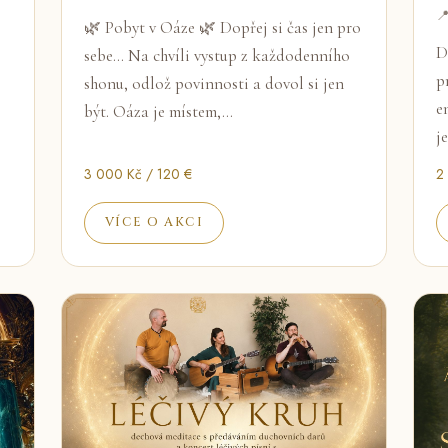

🌿 Pobyt v Oáze 🌿 Dopřej si čas jen pro
D
sebe... Na chvíli vystup z každodenního
p
shonu, odlož povinnosti a dovol si jen
e
být. Oáza je místem,…
j
3 000 Kč / 120 €
2
VÍCE O AKCI