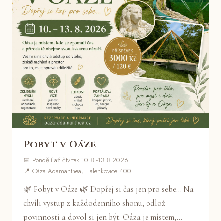
Pobyt v Oáze
📅 Pondělí až čtvrtek 10.8.-13.8.2026
📍 Oáza Adamanthea, Halenkovice 400
🌿 Pobyt v Oáze 🌿 Dopřej si čas jen pro sebe... Na
chvíli vystup z každodenního shonu, odlož
povinnosti a dovol si jen být. Oáza je místem,…