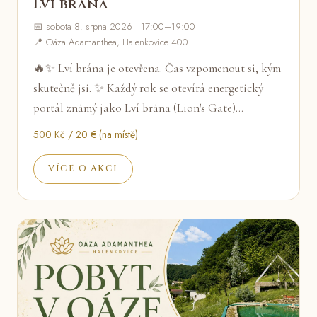
Lví brána
📅 sobota 8. srpna 2026 · 17:00–19:00
📍 Oáza Adamanthea, Halenkovice 400
🔥✨ Lví brána je otevřena. Čas vzpomenout si, kým
skutečně jsi. ✨ Každý rok se otevírá energetický
portál známý jako Lví brána (Lion's Gate)…
500 Kč / 20 € (na místě)
VÍCE O AKCI