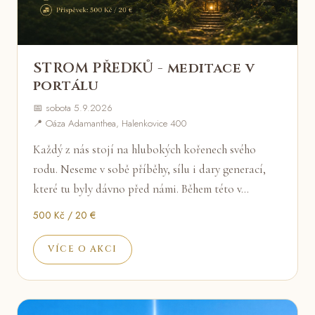
STROM PŘEDKŮ - meditace v
portálu
📅 sobota 5.9.2026
📍 Oáza Adamanthea, Halenkovice 400
Každý z nás stojí na hlubokých kořenech svého
rodu. Neseme v sobě příběhy, sílu i dary generací,
které tu byly dávno před námi. Během této v…
500 Kč / 20 €
VÍCE O AKCI