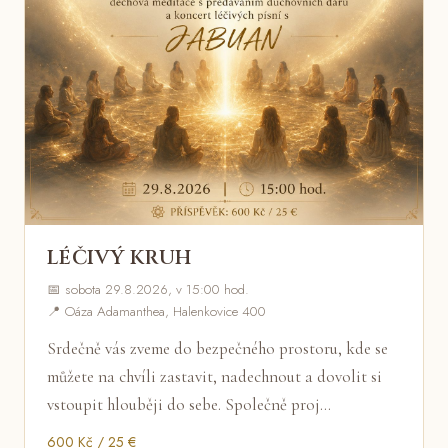
LÉČIVÝ KRUH
📅 sobota 29.8.2026, v 15:00 hod.
📍 Oáza Adamanthea, Halenkovice 400
Srdečně vás zveme do bezpečného prostoru, kde se
můžete na chvíli zastavit, nadechnout a dovolit si
vstoupit hlouběji do sebe. Společně proj…
600 Kč / 25 €