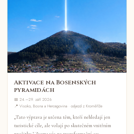
Aktivace na Bosenských
pyramidách
📅 24.–29. září 2026
📍 Visoko, Bosna a Hercegovina · odjezd z Kroměříže
„Tato výprava je určena těm, kteří nehledají jen
turistické cíle, ale volají po skutečném vnitřním
prožitku." Zveme vás na transformační ces…