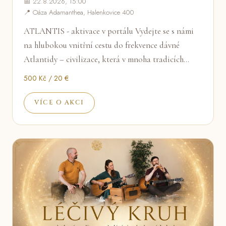
📅 22.8.2026, 15:00
📍 Oáza Adamanthea, Halenkovice 400
ATLANTIS - aktivace v portálu Vydejte se s námi
na hlubokou vnitřní cestu do frekvence dávné
Atlantidy – civilizace, která v mnoha tradicích…
500 Kč / 20 €
VÍCE O AKCI