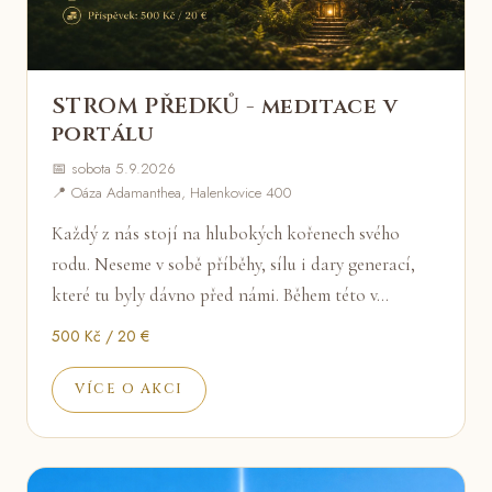
STROM PŘEDKŮ - meditace v
portálu
📅 sobota 5.9.2026
📍 Oáza Adamanthea, Halenkovice 400
Každý z nás stojí na hlubokých kořenech svého
rodu. Neseme v sobě příběhy, sílu i dary generací,
které tu byly dávno před námi. Během této v…
500 Kč / 20 €
VÍCE O AKCI