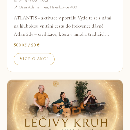
📅 22.8.2026, 15:00
📍 Oáza Adamanthea, Halenkovice 400
ATLANTIS - aktivace v portálu Vydejte se s námi
na hlubokou vnitřní cestu do frekvence dávné
Atlantidy – civilizace, která v mnoha tradicích…
500 Kč / 20 €
VÍCE O AKCI