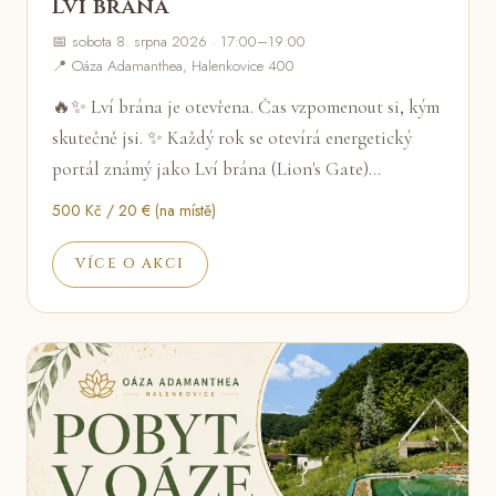
Lví brána
📅 sobota 8. srpna 2026 · 17:00–19:00
📍 Oáza Adamanthea, Halenkovice 400
🔥✨ Lví brána je otevřena. Čas vzpomenout si, kým
skutečně jsi. ✨ Každý rok se otevírá energetický
portál známý jako Lví brána (Lion's Gate)…
500 Kč / 20 € (na místě)
VÍCE O AKCI