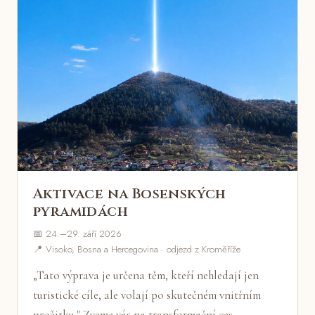
Aktivace na Bosenských
pyramidách
📅 24.–29. září 2026
📍 Visoko, Bosna a Hercegovina · odjezd z Kroměříže
„Tato výprava je určena těm, kteří nehledají jen
turistické cíle, ale volají po skutečném vnitřním
prožitku." Zveme vás na transformační ces…