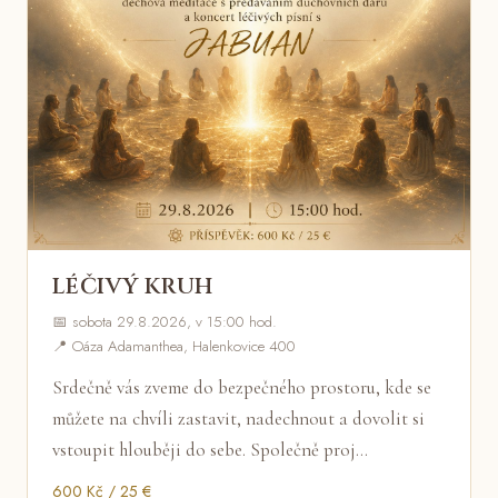
LÉČIVÝ KRUH
📅 sobota 29.8.2026, v 15:00 hod.
📍 Oáza Adamanthea, Halenkovice 400
Srdečně vás zveme do bezpečného prostoru, kde se
můžete na chvíli zastavit, nadechnout a dovolit si
vstoupit hlouběji do sebe. Společně proj…
600 Kč / 25 €