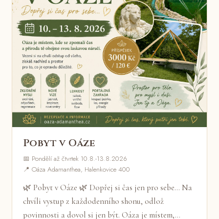
Pobyt v Oáze
📅 Pondělí až čtvrtek 10.8.-13.8.2026
📍 Oáza Adamanthea, Halenkovice 400
🌿 Pobyt v Oáze 🌿 Dopřej si čas jen pro sebe... Na
chvíli vystup z každodenního shonu, odlož
povinnosti a dovol si jen být. Oáza je místem,…