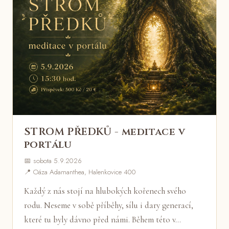
STROM PŘEDKŮ - meditace v
portálu
📅 sobota 5.9.2026
📍 Oáza Adamanthea, Halenkovice 400
Každý z nás stojí na hlubokých kořenech svého
rodu. Neseme v sobě příběhy, sílu i dary generací,
které tu byly dávno před námi. Během této v…