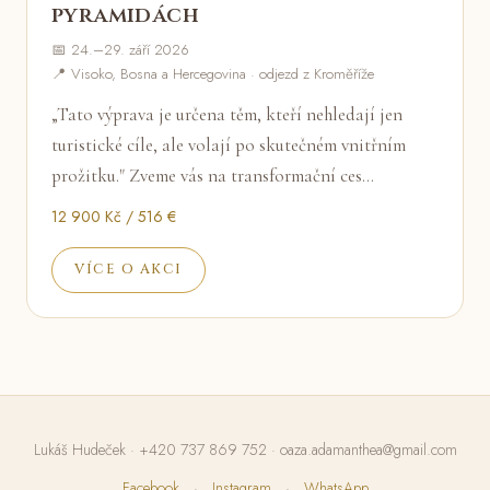
pyramidách
📅 24.–29. září 2026
📍 Visoko, Bosna a Hercegovina · odjezd z Kroměříže
„Tato výprava je určena těm, kteří nehledají jen
turistické cíle, ale volají po skutečném vnitřním
prožitku." Zveme vás na transformační ces…
12 900 Kč / 516 €
VÍCE O AKCI
Lukáš Hudeček ·
+420 737 869 752
·
oaza.adamanthea@gmail.com
Facebook
·
Instagram
·
WhatsApp