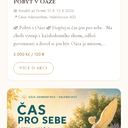
Pobyt v Oáze
📅 Pondělí až čtvrtek 10.8.-13.8.2026
📍 Oáza Adamanthea, Halenkovice 400
🌿 Pobyt v Oáze 🌿 Dopřej si čas jen pro sebe... Na
chvíli vystup z každodenního shonu, odlož
povinnosti a dovol si jen být. Oáza je místem,…
3 000 Kč / 120 €
VÍCE O AKCI