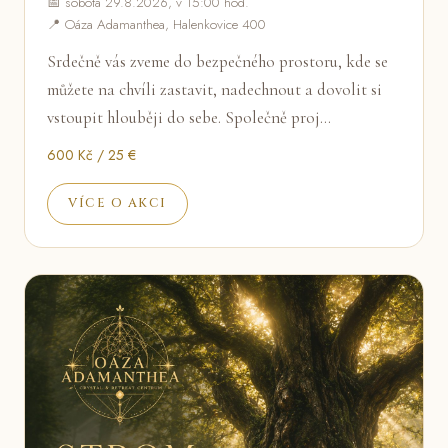
📅 sobota 29.8.2026, v 15:00 hod.
📍 Oáza Adamanthea, Halenkovice 400
Srdečně vás zveme do bezpečného prostoru, kde se
můžete na chvíli zastavit, nadechnout a dovolit si
vstoupit hlouběji do sebe. Společně proj…
600 Kč / 25 €
VÍCE O AKCI