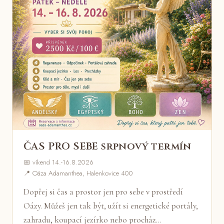
ČAS PRO SEBE srpnový termín
📅 víkend 14.-16.8.2026
📍 Oáza Adamanthea, Halenkovice 400
Dopřej si čas a prostor jen pro sebe v prostředí
Oázy. Můžeš jen tak být, užít si energetické portály,
zahradu, koupací jezírko nebo procház…