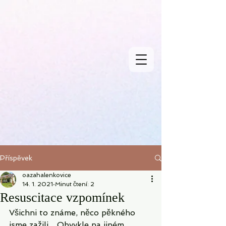
Příspěvek
oazahalenkovice
14. 1. 2021
Minut čtení: 2
Resuscitace vzpomínek
Všichni to známe, něco pěkného 
jsme zažili... Obvykle na jiném 