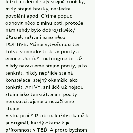
blízcí, či děti dělaly stejné koníčky, 
měly stejné hračky, následně 
povolání apod. Cítíme popud 
obnovit něco z minulosti, protože 
nám tehdy bylo dobře/skvěle/
úžasně, zažívali jsme něco 
POPRVÉ. Máme vytvořenou tzv. 
kotvu v minulosti skrze pocity a 
emoce. Jenže?.. nefunguje to. Už 
nikdy nezažijeme stejné pocity, jako 
tenkrát, nikdy nepřijde stejná 
konstelace, stejný okamžik jako 
tenkrát. Ani VY, ani lidé už nejsou 
stejní jako tenkrát, a ani pocity 
neresuscitujeme a nezažijeme 
stejné. 
A víte proč? Protože každý okamžik 
je originál, každý okamžik je 
přítomnost v TEĎ. A proto bychom 