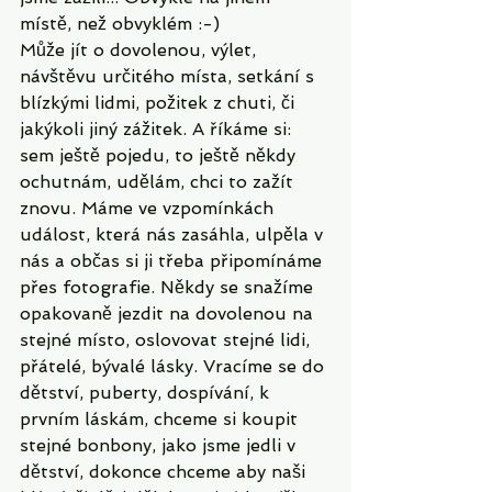
místě, než obvyklém :-)
Může jít o dovolenou, výlet, 
návštěvu určitého místa, setkání s 
blízkými lidmi, požitek z chuti, či 
jakýkoli jiný zážitek. A říkáme si: 
sem ještě pojedu, to ještě někdy 
ochutnám, udělám, chci to zažít 
znovu. Máme ve vzpomínkách 
událost, která nás zasáhla, ulpěla v 
nás a občas si ji třeba připomínáme 
přes fotografie. Někdy se snažíme 
opakovaně jezdit na dovolenou na 
stejné místo, oslovovat stejné lidi, 
přátelé, bývalé lásky. Vracíme se do 
dětství, puberty, dospívání, k 
prvním láskám, chceme si koupit 
stejné bonbony, jako jsme jedli v 
dětství, dokonce chceme aby naši 