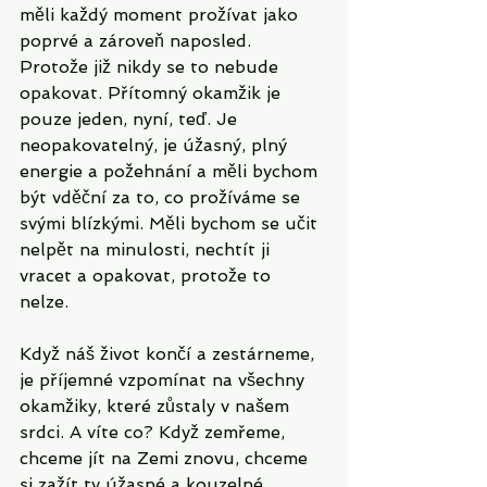
měli každý moment prožívat jako 
poprvé a zároveň naposled. 
Protože již nikdy se to nebude 
opakovat. Přítomný okamžik je 
pouze jeden, nyní, teď. Je 
neopakovatelný, je úžasný, plný 
energie a požehnání a měli bychom 
být vděční za to, co prožíváme se 
svými blízkými. Měli bychom se učit 
nelpět na minulosti, nechtít ji 
vracet a opakovat, protože to 
nelze. 
Když náš život končí a zestárneme, 
je příjemné vzpomínat na všechny 
okamžiky, které zůstaly v našem 
srdci. A víte co? Když zemřeme, 
chceme jít na Zemi znovu, chceme 
si zažít ty úžasné a kouzelné 