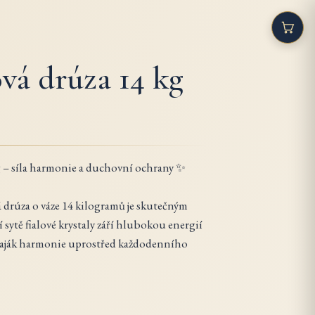
vá drúza 14 kg
 – síla harmonie a duchovní ochrany ✨
 drúza o váze 14 kilogramů je skutečným
sytě fialové krystaly září hlubokou energií
 maják harmonie uprostřed každodenního