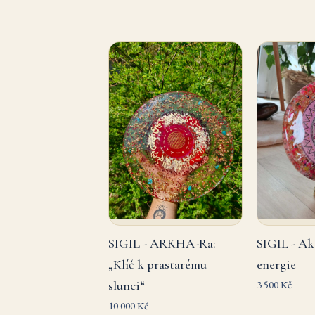
SIGIL - ARKHA-Ra:
SIGIL - Ak
„Klíč k prastarému
energie
slunci“
3 500 Kč
10 000 Kč