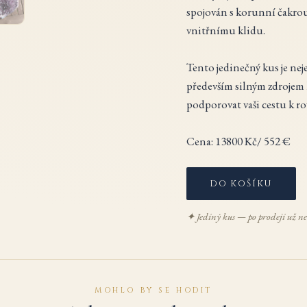
spojován s korunní čakrou
vnitřnímu klidu.
Tento jedinečný kus je ne
především silným zdrojem l
podporovat vaši cestu k r
Cena: 13800 Kč/ 552 €
DO KOŠÍKU
✦ Jediný kus — po prodeji už ne
MOHLO BY SE HODIT