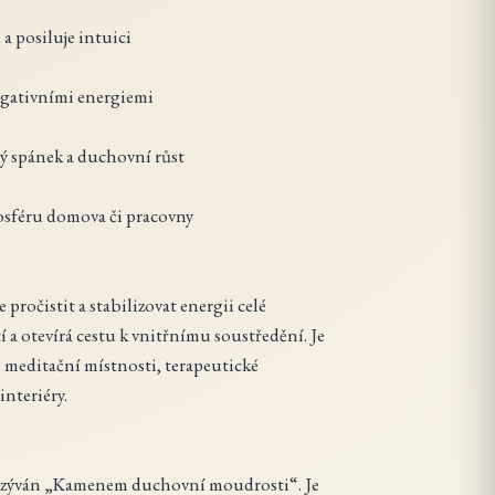
a posiluje intuici
egativními energiemi
ý spánek a duchovní růst
sféru domova či pracovny
 pročistit a stabilizovat energii celé
í a otevírá cestu k vnitřnímu soustředění. Je
 meditační místnosti, terapeutické
interiéry.
nazýván „Kamenem duchovní moudrosti“. Je