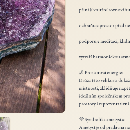
přináší vnitřní rovnováhu 
ochraňuje prostor před n
podporuje meditaci, klidn
vytváří harmonickou atmo
🌌 Prostorová energie:
Drúza této velikosti dokáže
místnosti, zklidňuje napět
ideálním společníkem pro
prostory i reprezentativní 
💜 Symbolika ametystu:
Ametyst je od pradávna 