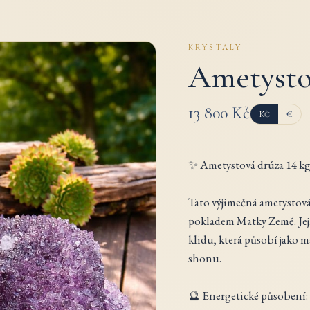
KRYSTALY
Ametysto
13 800 Kč
Kč
€
✨ Ametystová drúza 14 kg
Tato výjimečná ametystová
pokladem Matky Země. Její 
klidu, která působí jako
shonu.
🔮 Energetické působení: