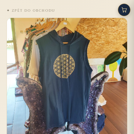
✦ ZPĚT DO OBCHODU