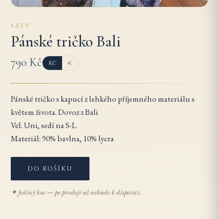
SATY
Pánské tričko Bali
790 Kč
Kč
€
Pánské tričko s kapucí z lehkého příjemného materiálu s
květem života. Dovoz z Bali
Vel. Uni, sedí na S-L
Materiál: 90% bavlna, 10% lycra
DO KOŠÍKU
✦ Jediný kus — po prodeji už nebude k dispozici.