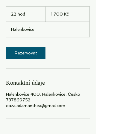
1 700
českých
22 hod
2
1 700 Kč
korun
2
h
Halenkovice
o
d
Rezervovat
Kontaktní údaje
Halenkovice 400, Halenkovice, Česko
737869752
oaza.adamanthea@gmail.com