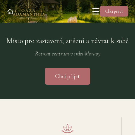
☰
Chci přijet
Místo pro zastavení, ztišení a návrat k sobě
Oáza Adamanthea — krystal & retr
Retreat centrum v srdci Moravy
Chci přijet