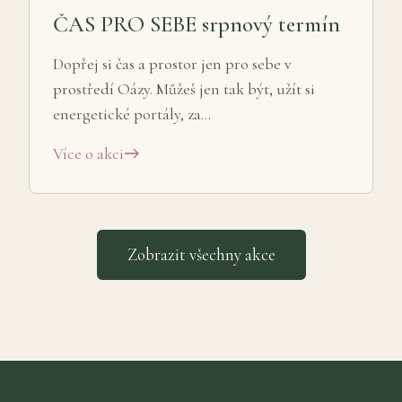
ČAS PRO SEBE srpnový termín
Dopřej si čas a prostor jen pro sebe v
prostředí Oázy. Můžeš jen tak být, užít si
energetické portály, za…
Více o akci
Zobrazit všechny akce