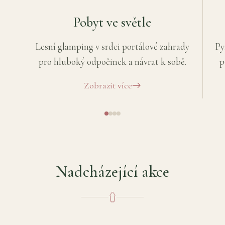
Pobyt ve světle
Lesní glamping v srdci portálové zahrady
Py
pro hluboký odpočinek a návrat k sobě.
p
Zobrazit více
Nadcházející akce