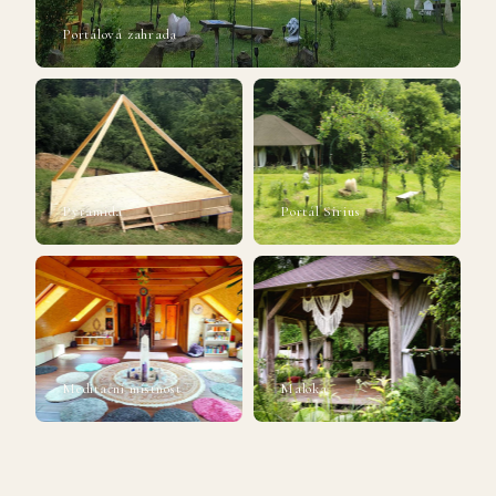
Portálová zahrada
Pyramida
Portál Sirius
Meditační místnost
Maloka