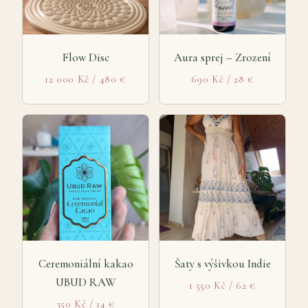
Flow Disc
Aura sprej – Zrození
12 000 Kč / 480 €
690 Kč / 28 €
Ceremoniální kakao
Šaty s výšivkou Indie
UBUD RAW
1 550 Kč / 62 €
350 Kč / 14 €